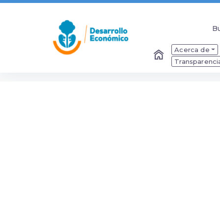
B
B
Acerca de
Transparenci