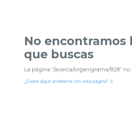
No encontramos l
que buscas
La página “/acerca/organigrama/828“ no 
¿Existe algun problema con esta página? ⚠︎