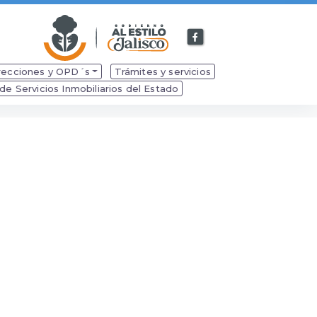
Facebook
de
Secretaría
recciones y OPD´s
Trámites y servicios
de
e Servicios Inmobiliarios del Estado
Desarrollo
Económico