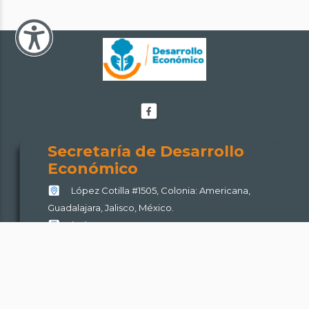
Facebook
de
Secretaría
Secretaría de Desarrollo
de
Económico
Desarrollo
López Cotilla #1505, Colonia: Americana,
Económico
Guadalajara, Jalisco, México.
(33) 30302000
Escríbenos