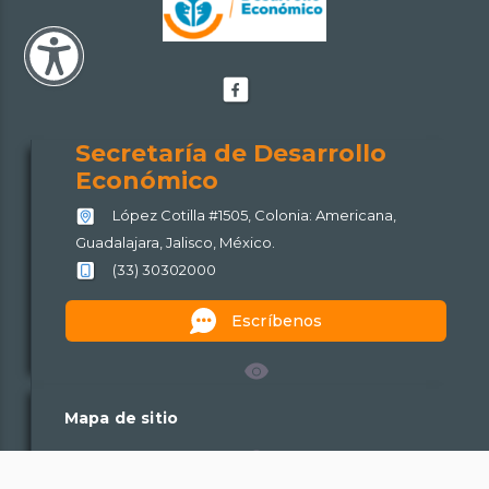
Facebook
de
Secretaría
Secretaría de Desarrollo
de
Económico
Desarrollo
López Cotilla #1505, Colonia: Americana,
Económico
Guadalajara, Jalisco, México.
(33) 30302000
Escríbenos
Mapa de sitio
Políticas de uso y privacidad