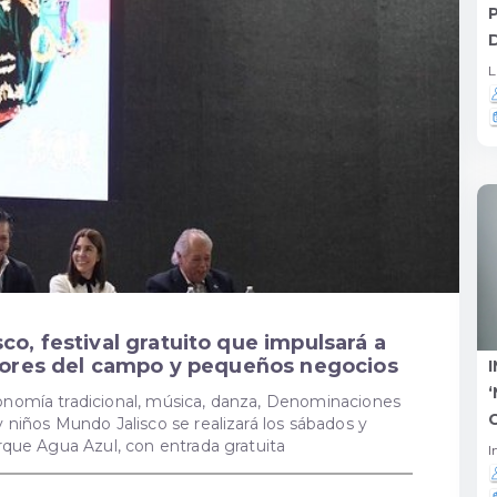
L
o, festival gratuito que impulsará a
ctores del campo y pequeños negocios
ronomía tradicional, música, danza, Denominaciones
y niños Mundo Jalisco se realizará los sábados y
arque Agua Azul, con entrada gratuita
I