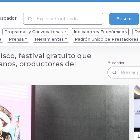
uscador
Buscar
uscador
Programas y Convocatorias
Indicadores Económicos
Di
a
Prensa
Herramientas
Padrón Único de Prestadores d
co, festival gratuito que
sanos, productores del
Buscador
Buscador