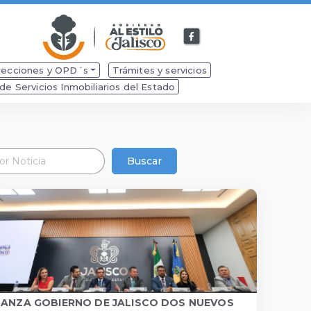
Facebook
de
Secretaría
recciones y OPD´s
Trámites y servicios
de
e Servicios Inmobiliarios del Estado
Desarrollo
Económico
Buscar
LANZA GOBIERNO DE JALISCO DOS NUEVOS