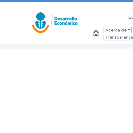
B
B
Acerca de
Transparenci