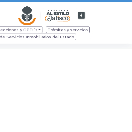
Facebook
de
Secretaría
recciones y OPD´s
Trámites y servicios
de
e Servicios Inmobiliarios del Estado
Desarrollo
Económico